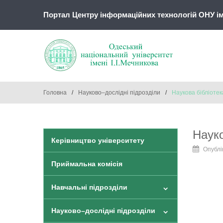
Портал Центру інформаційних технологій ОНУ іме
Головна
/
Науково–дослідні підрозділи
/
Наукова бібліотек
Науко
Керівництво університету
Опублі
Приймальна комісія
Навчальні підрозділи
Науково–дослідні підрозділи